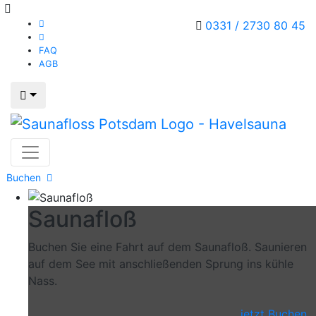
0331 / 2730 80 45
FAQ
AGB
Buchen
Saunafloß
Buchen Sie eine Fahrt auf dem Saunafloß. Saunieren
auf dem See mit anschließenden Sprung ins kühle
Nass.
jetzt Buchen